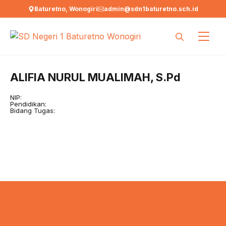
Langsung
Baturetno, Wonogiri
admin@sdn1baturetno.sch.id
ke
isi
ALIFIA NURUL MUALIMAH, S.Pd
NIP:
Pendidikan:
Bidang Tugas: