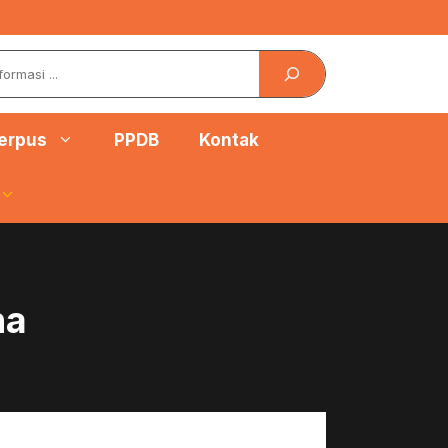
erpus
PPDB
Kontak
na