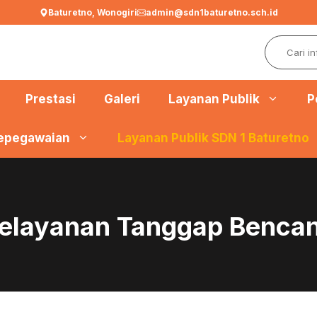
Baturetno, Wonogiri
admin@sdn1baturetno.sch.id
Search
Prestasi
Galeri
Layanan Publik
P
epegawaian
Layanan Publik SDN 1 Baturetno
elayanan Tanggap Benca