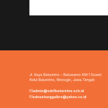
Jl. Raya Baturetno – Batuwarno KM 1 Duwet
Kidul Baturetno, Wonogiri, Jawa Tengah
admin@sdn1baturetno.sch.id
sdnsetunggalbro@yahoo.co.id