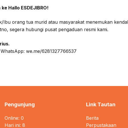
 ke Hallo ESDEJIBRO!
k/Ibu orang tua murid atau masyarakat menemukan kendala t
tno, segera hubungi pusat pengaduan resmi kami.
rius.
ui WhatsApp: we.me/6281327766537
Pengunjung
Link Tautan
Online: 0
Berita
Hari ini: 8
Perpustakaan