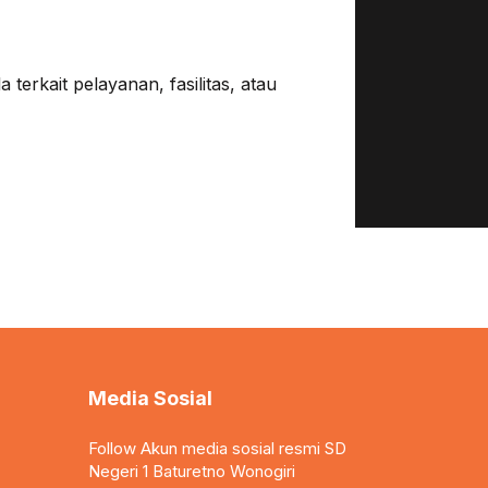
erkait pelayanan, fasilitas, atau
Media Sosial
Follow Akun media sosial resmi SD
Negeri 1 Baturetno Wonogiri