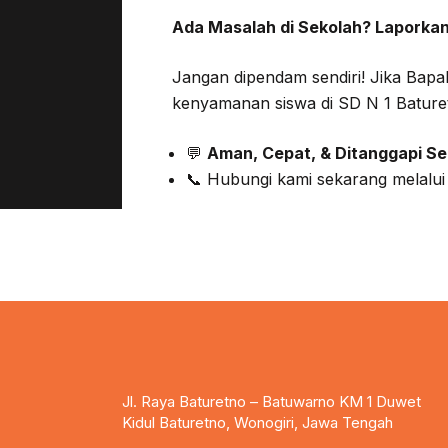
Ada Masalah di Sekolah? Laporkan
Jangan dipendam sendiri! Jika Bapa
kenyamanan siswa di SD N 1 Bature
💬
Aman, Cepat, & Ditanggapi Se
📞 Hubungi kami sekarang melal
Jl. Raya Baturetno – Batuwarno KM 1 Duwet
Kidul Baturetno, Wonogiri, Jawa Tengah