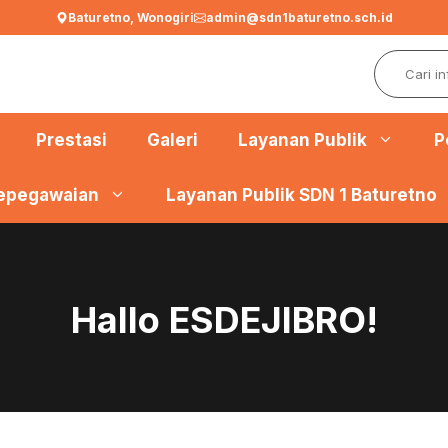
Baturetno, Wonogiri
admin@sdn1baturetno.sch.id
Search
Prestasi
Galeri
Layanan Publik
P
epegawaian
Layanan Publik SDN 1 Baturetno
Hallo ESDEJIBRO!