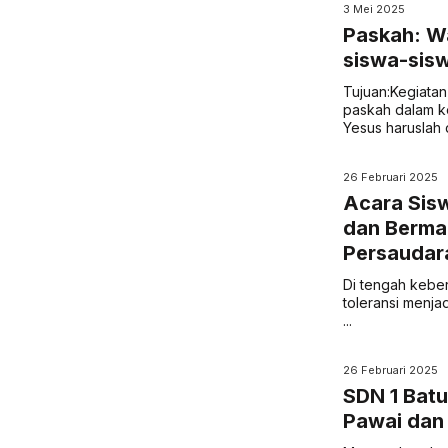
3 Mei 2025
Paskah: W
siswa-sisw
Tujuan:Kegiatan
paskah dalam k
Yesus haruslah di
26 Februari 2025
Acara Sisw
dan Berma
Persaudara
Di tengah keber
toleransi menja
...
26 Februari 2025
SDN 1 Bat
Pawai dan