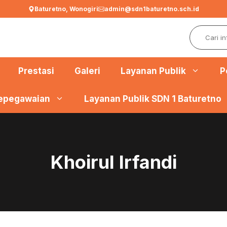
Baturetno, Wonogiri
admin@sdn1baturetno.sch.id
Search
Prestasi
Galeri
Layanan Publik
P
epegawaian
Layanan Publik SDN 1 Baturetno
Khoirul Irfandi