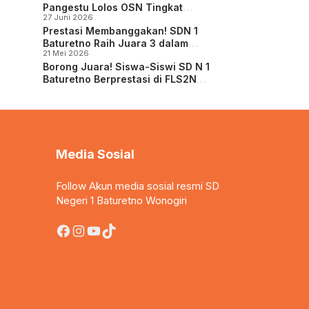
Pangestu Lolos OSN Tingkat
27 Juni 2026
Kabupaten/Kota 2026!
Prestasi Membanggakan! SDN 1
Baturetno Raih Juara 3 dalam
21 Mei 2026
Turnamen Voli Tambora Cup
Borong Juara! Siswa-Siswi SD N 1
Baturetno Berprestasi di FLS2N
Tingkat Kabupaten Wonogiri 2026
Media Sosial
Follow Akun media sosial resmi SD
Negeri 1 Baturetno Wonogiri
Facebook
Instagram
YouTube
TikTok