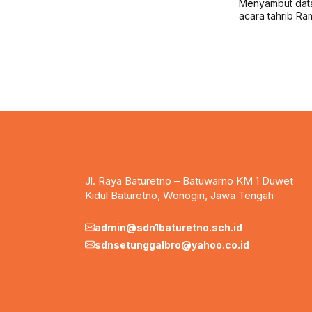
Menyambut data
acara tahrib Ra
Jl. Raya Baturetno – Batuwarno KM 1 Duwet
Kidul Baturetno, Wonogiri, Jawa Tengah
admin@sdn1baturetno.sch.id
sdnsetunggalbro@yahoo.co.id