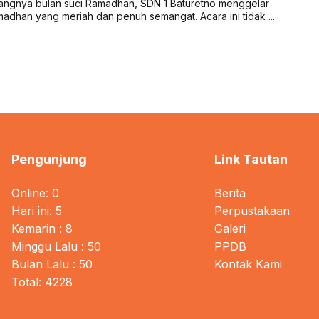
ngnya bulan suci Ramadhan, SDN 1 Baturetno menggelar
madhan yang meriah dan penuh semangat. Acara ini tidak ...
Pengunjung
Link Tautan
Online: 0
Berita
Hari ini: 5
Perpustakaan
Kemarin : 8
Galeri
Minggu Lalu : 50
PPDB
Bulan Lalu : 50
Kontak Kami
Total: 4228