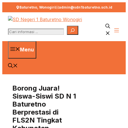
Langsung
Baturetno, Wonogiri
admin@sdn1baturetno.sch.id
ke
isi
Search
Menu
Borong Juara!
Siswa-Siswi SD N 1
Baturetno
Berprestasi di
FLS2N Tingkat