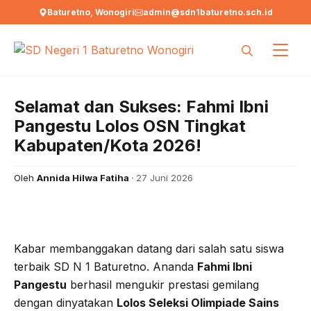
Langsung
Baturetno, Wonogiri
admin@sdn1baturetno.sch.id
ke
isi
Selamat dan Sukses: Fahmi Ibni
Pangestu Lolos OSN Tingkat
Kabupaten/Kota 2026!
Oleh
Annida Hilwa Fatiha
27 Juni 2026
Kabar membanggakan datang dari salah satu siswa
terbaik SD N 1 Baturetno. Ananda
Fahmi Ibni
Pangestu
berhasil mengukir prestasi gemilang
dengan dinyatakan
Lolos Seleksi Olimpiade Sains