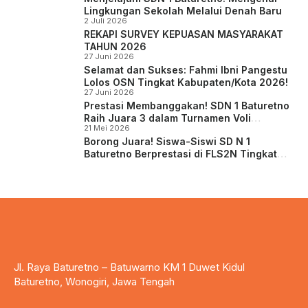
Lingkungan Sekolah Melalui Denah Baru
2 Juli 2026
REKAPI SURVEY KEPUASAN MASYARAKAT
TAHUN 2026
27 Juni 2026
Selamat dan Sukses: Fahmi Ibni Pangestu
Lolos OSN Tingkat Kabupaten/Kota 2026!
27 Juni 2026
Prestasi Membanggakan! SDN 1 Baturetno
Raih Juara 3 dalam Turnamen Voli
21 Mei 2026
Tambora Cup
Borong Juara! Siswa-Siswi SD N 1
Baturetno Berprestasi di FLS2N Tingkat
Kabupaten Wonogiri 2026
Jl. Raya Baturetno – Batuwarno KM 1 Duwet Kidul
Baturetno, Wonogiri, Jawa Tengah