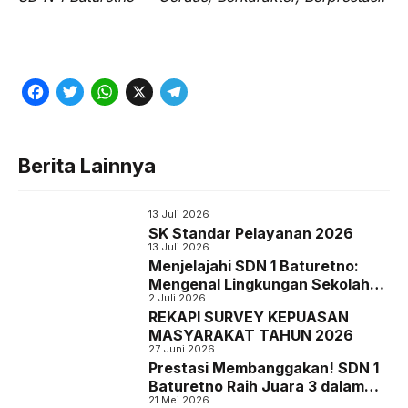
F
T
W
X
T
a
w
h
e
c
i
a
l
Berita Lainnya
e
t
t
e
b
t
s
g
13 Juli 2026
o
e
A
r
SK Standar Pelayanan 2026
13 Juli 2026
o
r
p
a
Menjelajahi SDN 1 Baturetno:
Mengenal Lingkungan Sekolah
k
p
m
2 Juli 2026
Melalui Denah Baru
REKAPI SURVEY KEPUASAN
MASYARAKAT TAHUN 2026
27 Juni 2026
Prestasi Membanggakan! SDN 1
Baturetno Raih Juara 3 dalam
21 Mei 2026
Turnamen Voli Tambora Cup