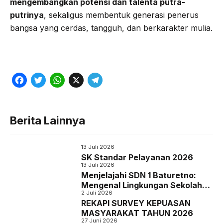
mengembangkan potensi dan talenta putra-
putrinya
, sekaligus membentuk generasi penerus
bangsa yang cerdas, tangguh, dan berkarakter mulia.
F
T
W
X
T
a
w
h
e
c
i
a
l
Berita Lainnya
e
t
t
e
b
t
s
g
13 Juli 2026
o
e
A
r
SK Standar Pelayanan 2026
13 Juli 2026
o
r
p
a
Menjelajahi SDN 1 Baturetno:
Mengenal Lingkungan Sekolah
k
p
m
2 Juli 2026
Melalui Denah Baru
REKAPI SURVEY KEPUASAN
MASYARAKAT TAHUN 2026
27 Juni 2026