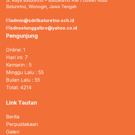
Jl. Raya Baturetno – Batuwarno KM 1 Duwet Kidul
Baturetno, Wonogiri, Jawa Tengah
admin@sdn1baturetno.sch.id
sdnsetunggalbro@yahoo.co.id
Pengunjung
Online: 1
Hari ini: 7
Kemarin : 5
Minggu Lalu : 55
Bulan Lalu : 55
Total: 4214
Link Tautan
Berita
Perpustakaan
Galeri