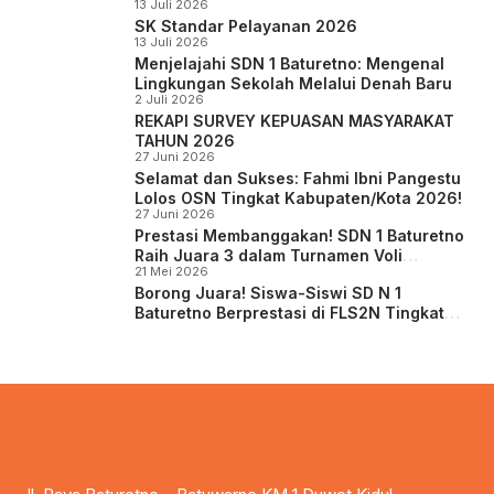
13 Juli 2026
SK Standar Pelayanan 2026
13 Juli 2026
Menjelajahi SDN 1 Baturetno: Mengenal
Lingkungan Sekolah Melalui Denah Baru
2 Juli 2026
REKAPI SURVEY KEPUASAN MASYARAKAT
TAHUN 2026
27 Juni 2026
Selamat dan Sukses: Fahmi Ibni Pangestu
Lolos OSN Tingkat Kabupaten/Kota 2026!
27 Juni 2026
Prestasi Membanggakan! SDN 1 Baturetno
Raih Juara 3 dalam Turnamen Voli
21 Mei 2026
Tambora Cup
Borong Juara! Siswa-Siswi SD N 1
Baturetno Berprestasi di FLS2N Tingkat
Kabupaten Wonogiri 2026