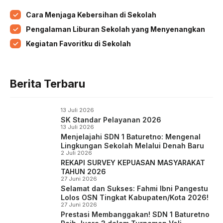
b
t
s
g
Cara Menjaga Kebersihan di Sekolah
o
e
A
r
Pengalaman Liburan Sekolah yang Menyenangkan
o
r
p
a
Kegiatan Favoritku di Sekolah
k
p
m
Berita Terbaru
13 Juli 2026
SK Standar Pelayanan 2026
13 Juli 2026
Menjelajahi SDN 1 Baturetno: Mengenal
Lingkungan Sekolah Melalui Denah Baru
2 Juli 2026
REKAPI SURVEY KEPUASAN MASYARAKAT
TAHUN 2026
27 Juni 2026
Selamat dan Sukses: Fahmi Ibni Pangestu
Lolos OSN Tingkat Kabupaten/Kota 2026!
27 Juni 2026
Prestasi Membanggakan! SDN 1 Baturetno