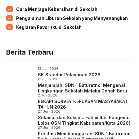
b
t
s
g
Cara Menjaga Kebersihan di Sekolah
o
e
A
r
Pengalaman Liburan Sekolah yang Menyenangkan
o
r
p
a
Kegiatan Favoritku di Sekolah
k
p
m
Berita Terbaru
13 Juli 2026
SK Standar Pelayanan 2026
13 Juli 2026
Menjelajahi SDN 1 Baturetno: Mengenal
Lingkungan Sekolah Melalui Denah Baru
2 Juli 2026
REKAPI SURVEY KEPUASAN MASYARAKAT
TAHUN 2026
27 Juni 2026
Selamat dan Sukses: Fahmi Ibni Pangestu
Lolos OSN Tingkat Kabupaten/Kota 2026!
27 Juni 2026
Prestasi Membanggakan! SDN 1 Baturetno